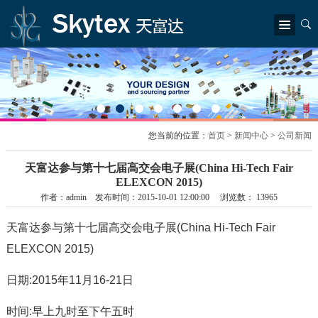
简体中文
|
繁體中文
|
English
首页
关于我们
公司简介
总裁致辞
公司结构
荣誉奖状
新闻中心
您当前的位置：
首页
>
新闻中心
>
公司新闻
公司新闻
行业资讯
我们的产品
天富达参与第十七届高交会电子展(China Hi-Tech Fair
ELEXCON 2015)
产品及信息更新
Rubycon (红宝石)
Littelfuse (力特)
TDK (东电化电子)
作者：admin 发布时间：2015-10-01 12:00:00 浏览数： 13965
Epson（爱普生）
LITEON (光宝)
SEI (世达柏科技)
解决方案
天富达参与第十七届高交会电子展(China Hi-Tech Fair
工业应用
电动车及充电设施
信息与通信技术
可再生能源
ELEXCON 2015)
家电及消费电子
技术支持
日期
:20
15
年11
月16
-21
日
应用案例及指南
技术支援
联系我们
时间
:
早上九时至下午五时