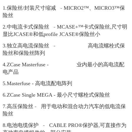
查找我们办公室
保险丝
封装尺寸缩减 -
、
保
1.
/
MICRO2™
MICRO3™
信息反馈
险丝
中电流卡式保险丝 -
卡式保险丝
尺寸明
2.
MCASE+™
,
显比
和低
保险丝小
JCASE®
profile JCASE®
独立高电流保险丝 -
高电流螺栓式保
3.
险丝和保险丝阵列
业内最小的高电流配
4.ZCase Masterfuse -
电产品
高电流配电阵列
5.Masterfuse -
最小尺寸螺栓式保险丝
6.ZCase Single MEGA -
高压保险丝 - 用于电动和混合动力汽车的低电流保
7.
险丝
电池电缆保护 -
保护器
可直接作为
8.
CABLE PRO®
,