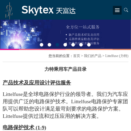
简体中文
|
繁體中文
|
English
首页
关于我们
公司简介
总裁致辞
公司结构
荣誉奖状
新闻中心
您当前的位置：
首页
>
我们的产品
>
Littelfuse (力特)
公司新闻
行业资讯
我们的产品
力特乘用车产品目录
产品及信息更新
Rubycon (红宝石)
Littelfuse (力特)
TDK (东电化电子)
产品技术及应用设计评估服务
Epson（爱普生）
LITEON (光宝)
SEI (世达柏科技)
解决方案
是全球电路保护行业的领导者。我们为汽车应
Littelfuse
工业应用
电动车及充电设施
信息与通信技术
可再生能源
用提供广泛的电路保护技术。
电路保护专家团
Littelfuse
家电及消费电子
队可以帮助您设计满足最苛刻要求的电路保护方案。
技术支持
提供过流和过压应用的解决方案。
Littelfuse
应用案例及指南
技术支援
电路保护技术
联系我们
(1-9)