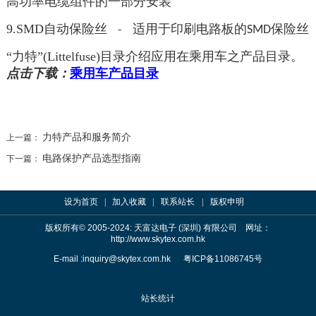
高功率电缆组件的一部分安装
自动保险丝 - 适用于印刷电路板的
保险丝
9.SMD
SMD
“力特”
(Littelfuse)
目录介绍
应用在乘用车之产品目录。
点击下载
：
乘用车产品目录
力特产品和服务简介
上一篇：
电路保护产品选型指南
下一篇：
设为首页
|
加入收藏
|
联系站长
|
版权申明
版权所有
© 2005-2024
: 天富达电子 (深圳) 有限公司 网址：
http://www.skytex.com.hk
E-mail :
inquiry@skytex.com.hk
粤ICP备11086745号
站长统计