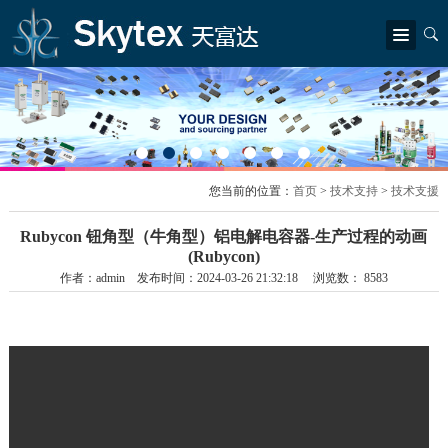
简体中文
|
繁體中文
|
English
首页
关于我们
公司简介
总裁致辞
公司结构
荣誉奖状
新闻中心
您当前的位置：
首页
>
技术支持
>
技术支援
公司新闻
行业资讯
我们的产品
Rubycon 钮角型（牛角型）铝电解电容器-生产过程的动画
(Rubycon)
产品及信息更新
Rubycon (红宝石)
Littelfuse (力特)
TDK (东电化电子)
作者：admin 发布时间：2024-03-26 21:32:18 浏览数： 8583
Epson（爱普生）
LITEON (光宝)
SEI (世达柏科技)
解决方案
工业应用
电动车及充电设施
信息与通信技术
可再生能源
家电及消费电子
技术支持
应用案例及指南
技术支援
联系我们